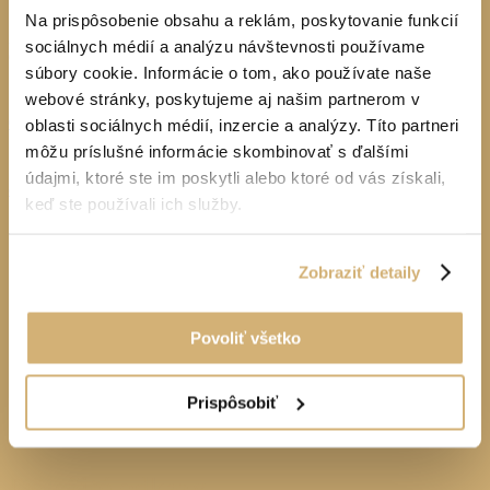
EUROMOTOR Banská Bystrica
Na prispôsobenie obsahu a reklám, poskytovanie funkcií
Autorizovaný predaj a servis vozidiel Ford, Škoda, Volvo, Renault, Dacia a
sociálnych médií a analýzu návštevnosti používame
Chery
súbory cookie. Informácie o tom, ako používate naše
webové stránky, poskytujeme aj našim partnerom v
oblasti sociálnych médií, inzercie a analýzy. Títo partneri
048 / 472 77 00
môžu príslušné informácie skombinovať s ďalšími
údajmi, ktoré ste im poskytli alebo ktoré od vás získali,
euromotor@euromotor.sk
keď ste používali ich služby.
Naše značky
Zobraziť detaily
FORD
ŠKODA
Povoliť všetko
VOLVO
RENAULT
DACIA
Prispôsobiť
CHERY
JAZDENÉ
Dôležité odkazy