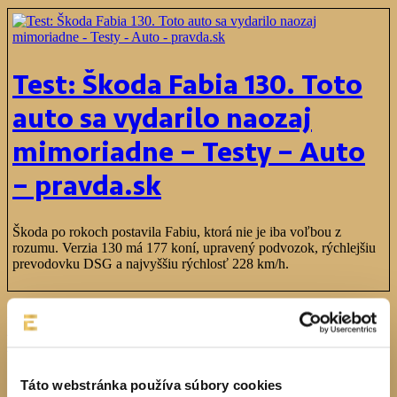
Test: Škoda Fabia 130. Toto
auto sa vydarilo naozaj
mimoriadne – Testy – Auto
– pravda.sk
Škoda po rokoch postavila Fabiu, ktorá nie je iba voľbou z
rozumu. Verzia 130 má 177 koní, upravený podvozok, rýchlejšiu
prevodovku DSG a najvyššiu rýchlosť 228 km/h.
Zdroj:
https://auto.pravda.sk/testy/clanok/811965-test-skoda-fabia-
130-toto-auto-sa-vydarilo-naozaj-mimoriadne/?
utm_source=autoolymp&utm_medium=rss&utm_campaign=rss
Táto webstránka používa súbory cookies