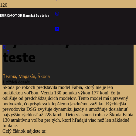
EUROMOTOR Banská Bystrica
Škoda Fabia 130:
Výkon a rýchlosť v
teste
Fabia
,
Magazín
,
Škoda
1 týždeň dozadu
Škoda po rokoch predstavila model Fabia, ktorý nie je len
praktickou voľbou. Verzia 130 ponúka výkon 177 koní, čo ju
odlišuje od predchádzajúcich modelov. Tento model má upravený
podvozok, čo prispieva k lepšiemu jazdnému zážitku. Rýchlejšia
prevodovka DSG zvyšuje dynamiku jazdy a umožňuje dosiahnuť
najvyššiu rýchlosť až 228 km/h. Tieto vlastnosti robia z Škoda Fabia
130 atraktívnu voľbu pre tých, ktorí hľadajú viac než len základné
funkcie.
Celý článok nájdete tu: