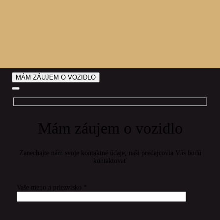
MÁM ZÁUJEM O VOZIDLO
Mám záujem o vozidlo
Zanechajte nám svoje kontaktné údaje, naši predajcovia Vás budú
kontaktovať
Vaše meno a priezvisko *