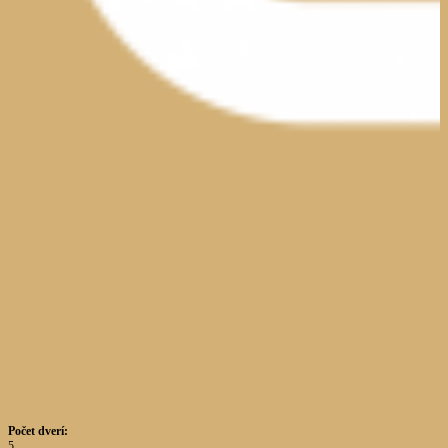
Počet dverí:
5