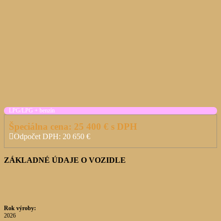
LPG/LPG + benzín
Špeciálna cena:
25 400
€ s DPH
Odpočet DPH:
20 650
€
ZÁKLADNÉ ÚDAJE O VOZIDLE
Rok výroby:
2026