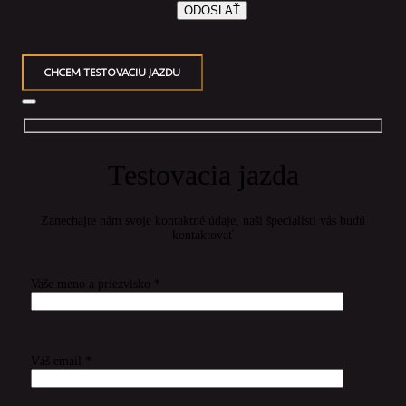
CHCEM TESTOVACIU JAZDU
Testovacia jazda
Zanechajte nám svoje kontaktné údaje, naši špecialisti vás budú
kontaktovať
Vaše meno a priezvisko *
Váš email *