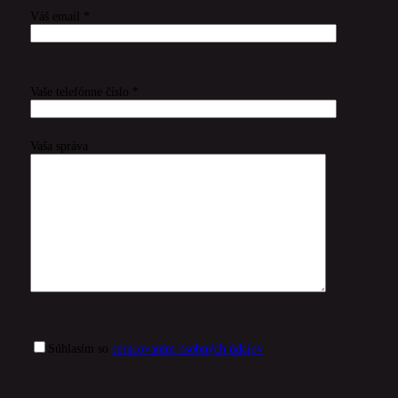
Váš email *
Vaše telefónne číslo *
Vaša správa
Súhlasím so
spracovaním osobných údajov