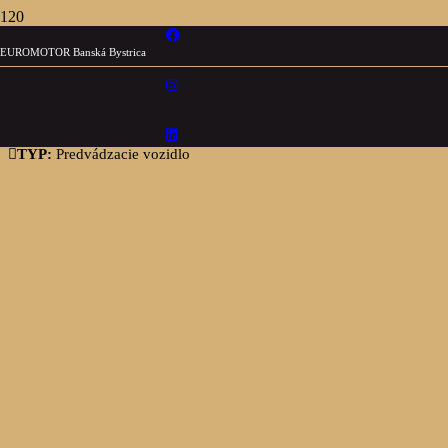
EUROMOTOR Banská Bystrica
Dacia Bigster
Extreme mild hybrid-G 140
TYP:
Predvádzacie vozidlo