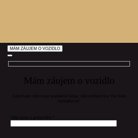
MÁM ZÁUJEM O VOZIDLO
Mám záujem o vozidlo
Zanechajte nám svoje kontaktné údaje, naši predajcovia Vás budú
kontaktovať
Vaše meno a priezvisko *