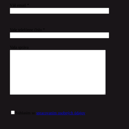
Váš email *
Vaše telefónne číslo *
Vaša správa
Súhlasím so
spracovaním osobných údajov