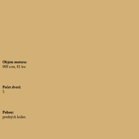
Objem motora:
999 ccm, 81 kw
Počet dverí:
5
Pohon:
predných kolies