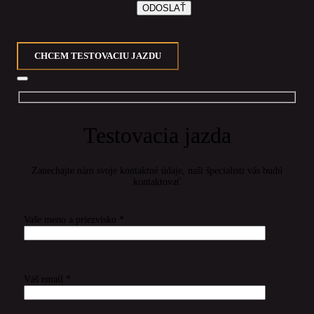
CHCEM TESTOVACIU JAZDU
Testovacia jazda
Zanechajte nám svoje kontaktné údaje, naši špecialisti vás budú
kontaktovať
Vaše meno a priezvisko *
Váš email *