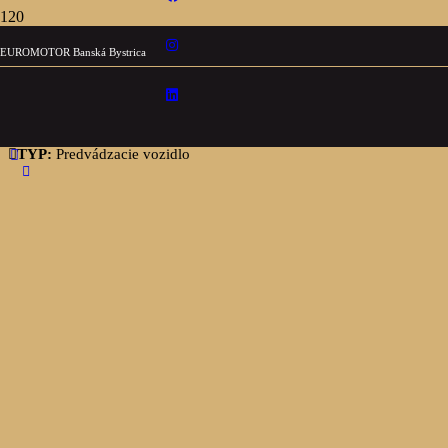
EUROMOTOR Banská Bystrica
Dacia Jogger
1.0 TCe 110k Expression
TYP:
Predvádzacie vozidlo