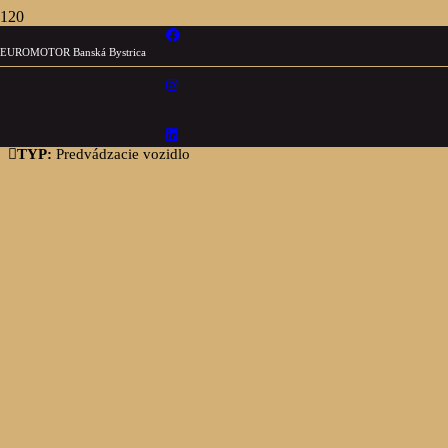
EUROMOTOR Banská Bystrica
Renault R4
techno 150 k comfort range
TYP:
Predvádzacie vozidlo