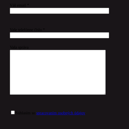
Váš email *
Vaše telefónne číslo *
Vaša správa
Súhlasím so
spracovaním osobných údajov