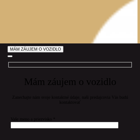
MÁM ZÁUJEM O VOZIDLO
Mám záujem o vozidlo
Zanechajte nám svoje kontaktné údaje, naši predajcovia Vás budú
kontaktovať
Vaše meno a priezvisko *