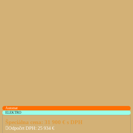
Automat
ELEKTRO
Špeciálna cena:
31 900
€ s DPH
Odpočet DPH:
25 934
€