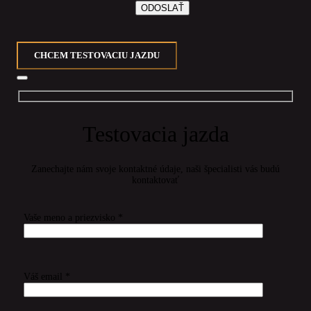
CHCEM TESTOVACIU JAZDU
Testovacia jazda
Zanechajte nám svoje kontaktné údaje, naši špecialisti vás budú
kontaktovať
Vaše meno a priezvisko *
Váš email *