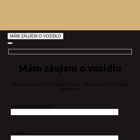
MÁM ZÁUJEM O VOZIDLO
Mám záujem o vozidlo
Zanechajte nám svoje kontaktné údaje, naši predajcovia Vás budú
kontaktovať
Vaše meno a priezvisko *
Váš email *