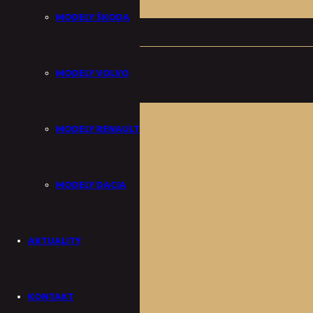
MODELY ŠKODA
EUROMOTOR Banská Bystrica
Škoda Karoq
MODELY VOLVO
2,0TDI 4x4 DSG 110kW, Facelift
TYP:
Jazdené vozidlo
MODELY RENAULT
MODELY DACIA
AKTUALITY
KONTAKT