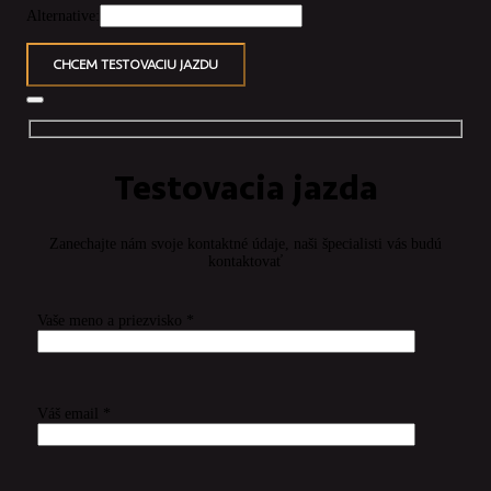
Alternative:
CHCEM TESTOVACIU JAZDU
Testovacia jazda
Zanechajte nám svoje kontaktné údaje, naši špecialisti vás budú
kontaktovať
Vaše meno a priezvisko *
Váš email *